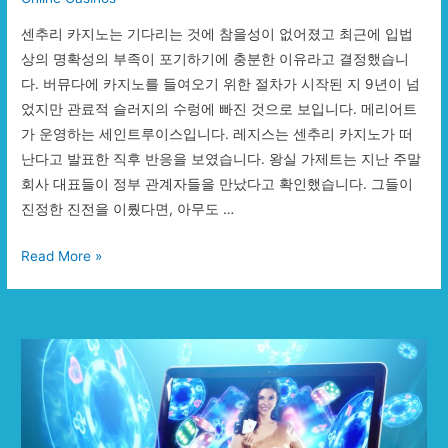
센추리 카지노는 기다리는 것에 참을성이 없어졌고 최근에 입법
상의 명확성의 부족이 포기하기에 충분한 이유라고 결정했습니
다. 버뮤다에 카지노를 들여오기 위한 절차가 시작된 지 9년이 넘
었지만 관료적 슬러지의 수렁에 빠진 것으로 보입니다. 메리어트
가 운영하는 세인트루이스입니다. 레지스는 센추리 카지노가 떠
난다고 발표한 직후 반응을 보였습니다. 왕실 가제트는 지난 주말
회사 대표들이 정부 관계자들을 만났다고 확인했습니다. 그들이
진정한 진전을 이뤘다면, 아무도 …
버
Read More »
뮤
다
의
지
도
자
들